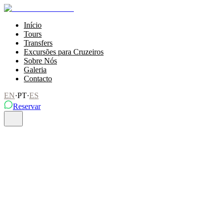
Início
Tours
Transfers
Excursões para Cruzeiros
Sobre Nós
Galeria
Contacto
EN
·
PT
·
ES
Reservar