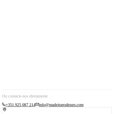
Tipo de Serviço
*
Data
Pessoas
*
Recolha
Hora de início preferida
Estilo / Tour de interesse
Nome Completo
*
Endereço de Email
*
Telefone / WhatsApp
Política de Privacidade
Ou contacte-nos diretamente
+351 925 087 214
info@madeirarealtours.com