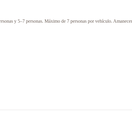
 personas y 5–7 personas. Máximo de 7 personas por vehículo. Amanece
5–7 personas
Notas
€260
Privado por vehículo. Horario flexible.
€290
Horario premium con inicio más temprano o final más ta
idad al horario del barco, con un margen seguro antes del all-aboard.
€250
Recogida en el puerto. Horario del barco prioritario. Ag
€50
Ruta directa y eficiente. Agua incluida.
€70
Ruta panorámica de bienvenida cuando sea posible. Agua