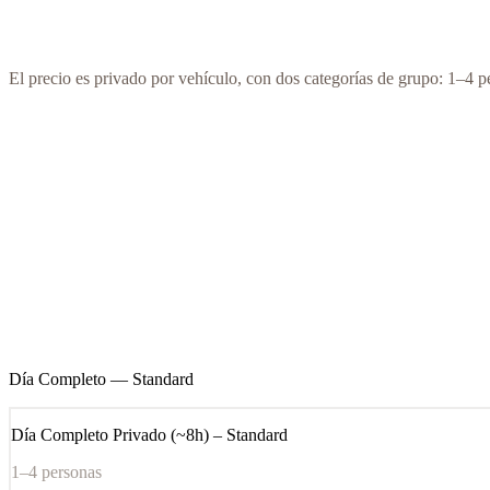
El precio es privado por vehículo, con dos categorías de grupo: 1–4
Servicio
1–4 personas
Día Completo — Standard
Día Completo Privado (~8h) – Standard
€240
Día Completo — Amanecer / Atardecer
Día Completo Privado (~8h) – Amanecer o Atardecer
€280
Crucero
Las excursiones de crucero se planifican siempre dando prior
Excursión de Crucero (4–5h)
€220
Traslados
Traslado de Aeropuerto – Exprés
€50
Traslado de Aeropuerto – Panorámico
€70
Día Completo — Standard
Día Completo Privado (~8h) – Standard
1–4 personas