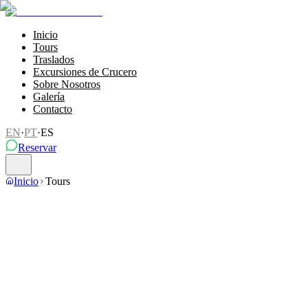
Inicio
Tours
Traslados
Excursiones de Crucero
Sobre Nosotros
Galería
Contacto
EN
·
PT
·
ES
Reservar
Inicio
Tours