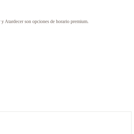
r y Atardecer son opciones de horario premium.
rde.
ua y welcome pack incluidos (contenido variable).
 y welcome pack incluidos (contenido variable).